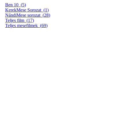
Ben 10
(5)
KerekMese Sorozat
(1)
NándiMese sorozat
(28)
Teljes film
(17)
Teljes mesefilmek
(69)