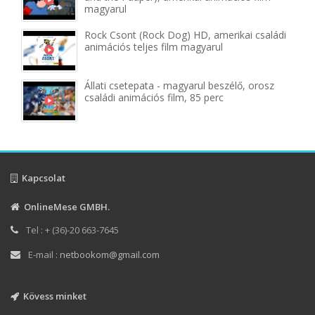
magyarul
Rock Csont (Rock Dog) HD, amerikai családi
animációs teljes film magyarul
Állati csetepata - magyarul beszélő, orosz
családi animációs film, 85 perc
Kapcsolat
OnlineMese GMBH.
Tel : + (36)-20 663-7645
E-mail :
netbookom@gmail.com
Kövess minket