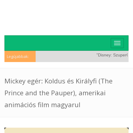
Toggle
navigati
"Disney: SzuperCicá
Legújabbak:
Mickey egér: Koldus és Királyfi (The
Prince and the Pauper), amerikai
animációs film magyarul