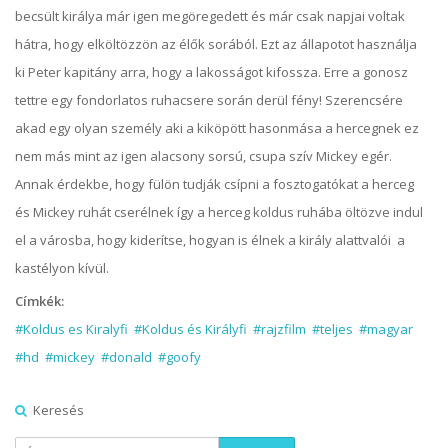
becsült királya már igen megöregedett és már csak napjai voltak
hátra, hogy elköltözzön az élők sorából. Ezt az állapotot használja
ki Peter kapitány arra, hogy a lakosságot kifossza. Erre a gonosz
tettre egy fondorlatos ruhacsere során derül fény! Szerencsére
akad egy olyan személy aki a kiköpött hasonmása a hercegnek ez
nem más mint az igen alacsony sorsú, csupa szív Mickey egér.
Annak érdekbe, hogy fülön tudják csípni a fosztogatókat a herceg
és Mickey ruhát cserélnek így a herceg koldus ruhába öltözve indul
el a városba, hogy kiderítse, hogyan is élnek a király alattvalói a
kastélyon kívül.
Címkék:
#Koldus es Kiralyfi
#Koldus és Királyfi
#rajzfilm
#teljes
#magyar
#hd
#mickey
#donald
#goofy
Keresés