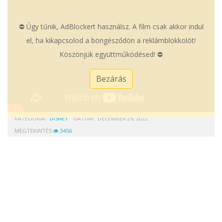
⛔ Úgy tűnik, AdBlockert használsz. A film csak akkor indul
el, ha kikapcsolod a böngésződön a reklámblokkolót!
Köszönjük együttműködésed! ⛔
Bezárás
KATEGÓRIA:
DISNEY
DÁTUM:
DECEMBER 26, 2022
MEGTEKINTÉS:
3456