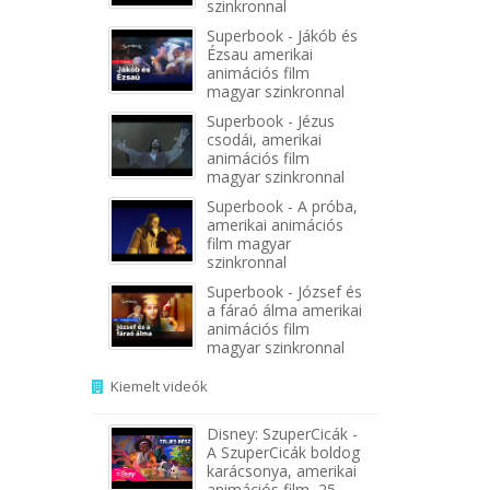
szinkronnal
Superbook - Jákób és
Ézsau amerikai
animációs film
magyar szinkronnal
Superbook - Jézus
csodái, amerikai
animációs film
magyar szinkronnal
Superbook - A próba,
amerikai animációs
film magyar
szinkronnal
Superbook - József és
a fáraó álma amerikai
animációs film
magyar szinkronnal
Kiemelt videók
Disney: SzuperCicák -
A SzuperCicák boldog
karácsonya, amerikai
animációs film, 25