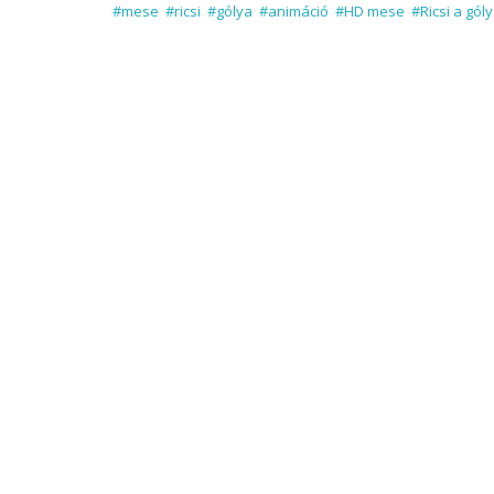
#mese
#ricsi
#gólya
#animáció
#HD mese
#Ricsi a gól