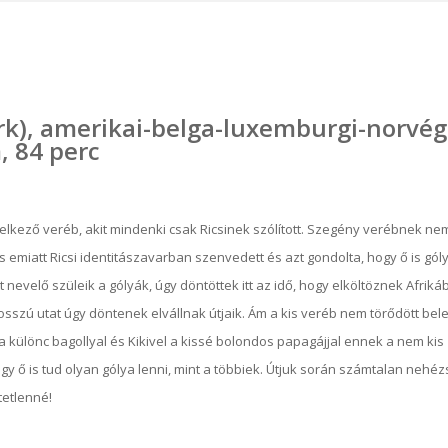
tork), amerikai-belga-luxemburgi-norvég
, 84 perc
elkező veréb, akit mindenki csak Ricsinek szólított. Szegény verébnek nem
s emiatt Ricsi identitászavarban szenvedett és azt gondolta, hogy ő is góly
 nevelő szüleik a gólyák, úgy döntöttek itt az idő, hogy elköltöznek Afriká
hosszú utat úgy döntenek elvállnak útjaik. Ám a kis veréb nem törődött bel
 különc bagollyal és Kikivel a kissé bolondos papagájjal ennek a nem kis
y ő is tud olyan gólya lenni, mint a többiek. Útjuk során számtalan nehé
tetlenné!