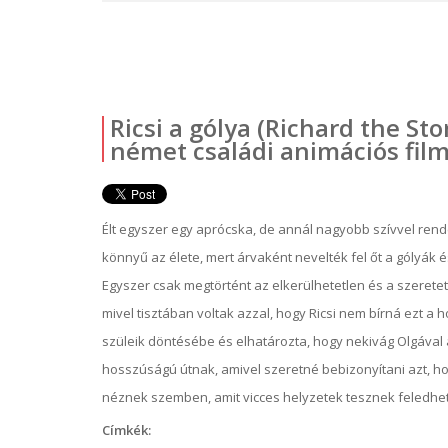
Ricsi a gólya (Richard the S
német családi animációs film
Élt egyszer egy aprócska, de annál nagyobb szívvel rend
könnyű az élete, mert árvaként nevelték fel őt a gólyák é
Egyszer csak megtörtént az elkerülhetetlen és a szeretett
mivel tisztában voltak azzal, hogy Ricsi nem bírná ezt a 
szüleik döntésébe és elhatározta, hogy nekivág Olgával a
hosszúságú útnak, amivel szeretné bebizonyítani azt, hog
néznek szemben, amit vicces helyzetek tesznek feledhe
Címkék: