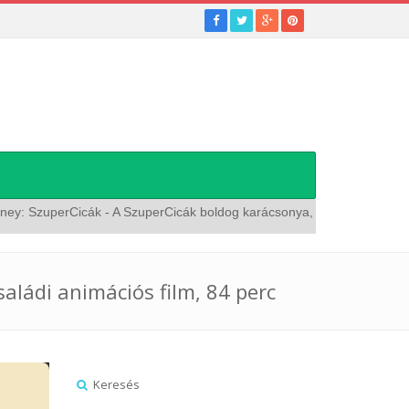
zuperCicák - A SzuperCicák boldog karácsonya, amerikai animációs fil
aládi animációs film, 84 perc
Keresés