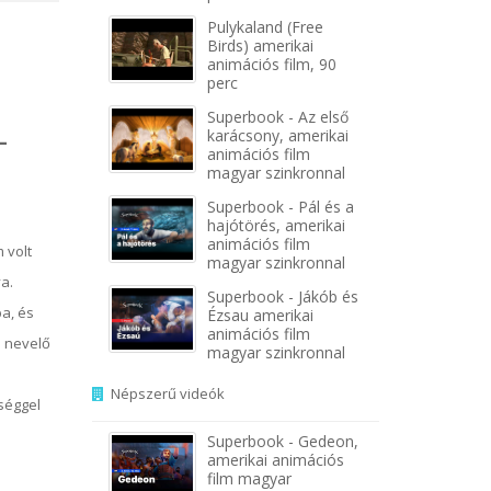
Pulykaland (Free
Birds) amerikai
animációs film, 90
perc
Superbook - Az első
-
karácsony, amerikai
animációs film
magyar szinkronnal
Superbook - Pál és a
hajótörés, amerikai
animációs film
 volt
magyar szinkronnal
a.
Superbook - Jákób és
ba, és
Ézsau amerikai
animációs film
e nevelő
magyar szinkronnal
Népszerű videók
zséggel
Superbook - Gedeon,
amerikai animációs
film magyar