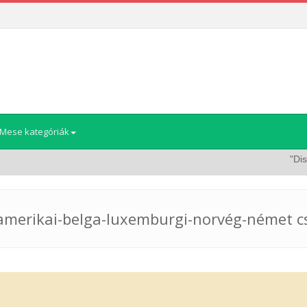
Mese kategóriák
"Disney: S
, amerikai-belga-luxemburgi-norvég-német cs