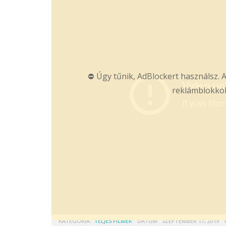
⛔ Úgy tűnik, AdBlockert használsz. A
reklámblokkol
KATEGÓRIA:
TELJES FILMEK
DÁTUM:
SZEPTEMBER 17, 2019