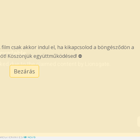
 film csak akkor indul el, ha kikapcsolod a böngésződön a
ót! Köszönjük együttműködésed! ⛔
Bezárás
MEGTEKINTÉS:
4576