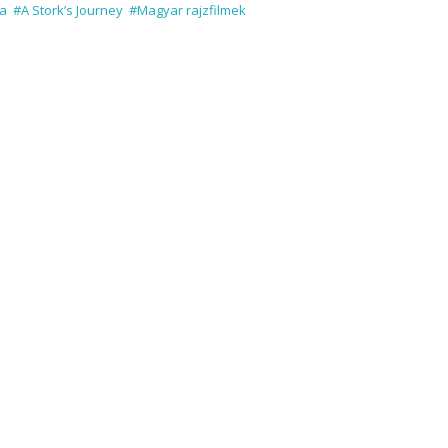
ya
#A Stork’s Journey
#Magyar rajzfilmek