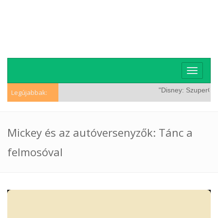
Toggle
navigati
"Disney: SzuperCicá
Legújabbak:
Mickey és az autóversenyzők: Tánc a
felmosóval