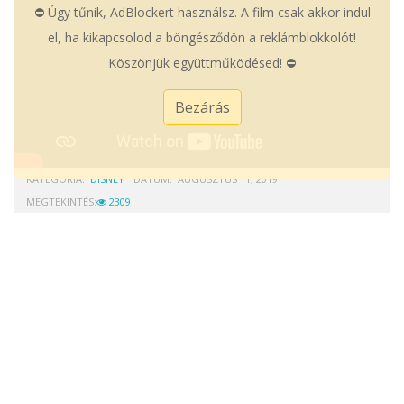
⛔ Úgy tűnik, AdBlockert használsz. A film csak akkor indul
el, ha kikapcsolod a böngésződön a reklámblokkolót!
Köszönjük együttműködésed! ⛔
Bezárás
KATEGÓRIA:
DISNEY
DÁTUM:
AUGUSZTUS 11, 2019
MEGTEKINTÉS:
2309