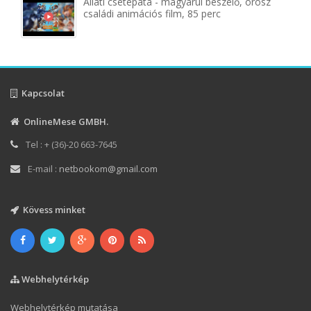
Állati csetepata - magyarul beszélő, orosz
családi animációs film, 85 perc
Kapcsolat
OnlineMese GMBH.
Tel : + (36)-20 663-7645
E-mail :
netbookom@gmail.com
Kövess minket
Webhelytérkép
Webhelytérkép mutatása