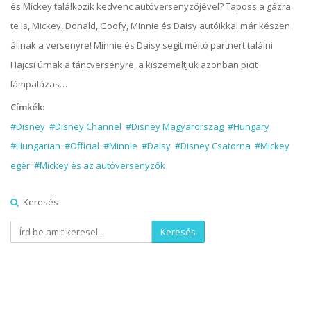
és Mickey találkozik kedvenc autóversenyzőjével? Taposs a gázra
te is, Mickey, Donald, Goofy, Minnie és Daisy autóikkal már készen
állnak a versenyre! Minnie és Daisy segít méltó partnert találni
Hajcsi úrnak a táncversenyre, a kiszemeltjük azonban picit
lámpalázas…
Címkék:
#Disney
#Disney Channel
#Disney Magyarorszag
#Hungary
#Hungarian
#Official
#Minnie
#Daisy
#Disney Csatorna
#Mickey
egér
#Mickey és az autóversenyzők
Keresés
Keresés