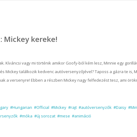
: Mickey kereke!
ak. Kíváncsi vagy mi történik amikor Goofy-ból kém lesz, Minnie egy gorillá
 és Mickey találkozik kedvenc autóversenyzőjével? Taposs a gázra te is, M
nak a versenyre! Ebben a részben Mickey nagy felfedezést tesz, ami örök
gary
#Hungarian
#Official
#Mickey
#rajt
#autóversenyzők
#Daisy
#Min
rsenyzők
#móka
#új sorozat
#mese
#animáció