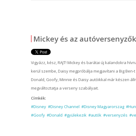
Mickey és az autóversenyzők
Vigyázz, kész, RAJT! Mickey és barátai új kalandokra hívn
kerül szembe, Daisy megpróbálja megjavítani a Big Ben-t
Donald, Goofy, Minnie és Daisy autóikkal már készen áll
megváltoztatja a verseny szabályait.
Címkék:
#Disney
#Disney Channel
#Disney Magyarorszag
#Hun
#Goofy
#Donald
#gyülekezik
#autók
#versenyzés
#ve