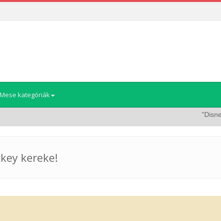
Mese kategóriák
"Disney: Szu
key kereke!