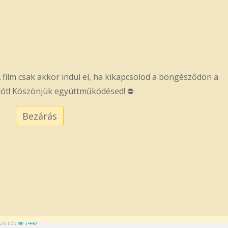
 film csak akkor indul el, ha kikapcsolod a böngésződön a
ót! Köszönjük együttműködésed! ⛔
Bezárás
INTÉS:
1449