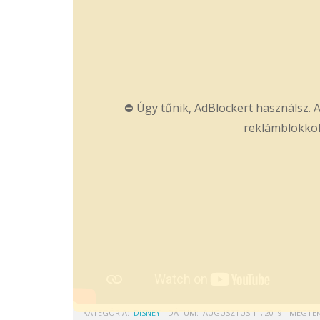
⛔ Úgy tűnik, AdBlockert használsz. A
reklámblokkol
KATEGÓRIA:
DISNEY
DÁTUM:
AUGUSZTUS 11, 2019
MEGTEK