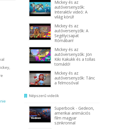
Mickey és az
autóversenyzők:
Interaktív videó: A
világ körül!
Mickey és az
autóversenyzők: A
Segélycsapat
Rómában!
Mickey és az
autóversenyzők: Jön
Kiki Kakukk és a tollas
val
tornádó!
ickey,
Mickey és az
re
autóversenyzők: Tánc
a felmosóval
Népszerű videók
nie
Superbook - Gedeon,
amerikai animációs
film magyar
szinkronnal