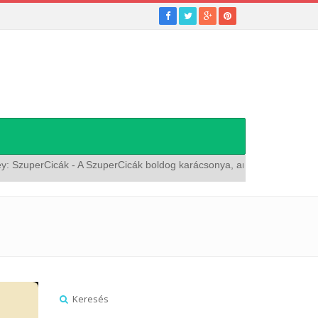
perCicák - A SzuperCicák boldog karácsonya, amerikai animációs film,
Keresés