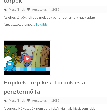
törpök
Mesefilmek
Augusztus 11, 2019
Az éhes törpök felfedeznek egy barlangot, amely nagy adag
fagyasztott elemóz
...Tovább
Hupikék Törpikék: Törpök és a
pénztermő fa
Mesefilmek
Augusztus 11, 2019
A gonosz Hókuszpók nem adja fel. Anyja – aki kicsit sem jobb