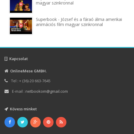
magyar szinkronnal
Superbook - József és a fáraó álma amerikai
animációs film magyar szinkronnal
Kapcsolat
OnlineMese GMBH.
Tel : + (36)-20 663-7645
E-mail :
netbookom@gmail.com
Kövess minket