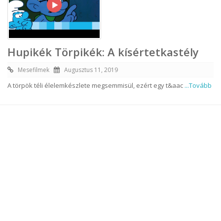
Hupikék Törpikék: A kísértetkastély
Mesefilmek
Augusztus 11, 2019
A törpök téli élelemkészlete megsemmisül, ezért egy t&aac
...Tovább