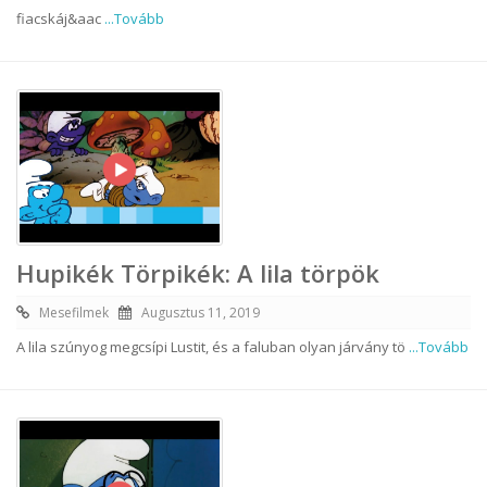
fiacskáj&aac
...Tovább
Hupikék Törpikék: A lila törpök
Mesefilmek
Augusztus 11, 2019
A lila szúnyog megcsípi Lustit, és a faluban olyan járvány tö
...Tovább