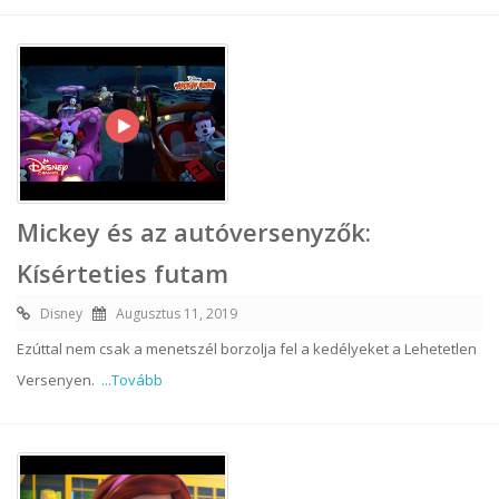
Mickey és az autóversenyzők:
Kísérteties futam
Disney
Augusztus 11, 2019
Ezúttal nem csak a menetszél borzolja fel a kedélyeket a Lehetetlen
Versenyen.
...Tovább