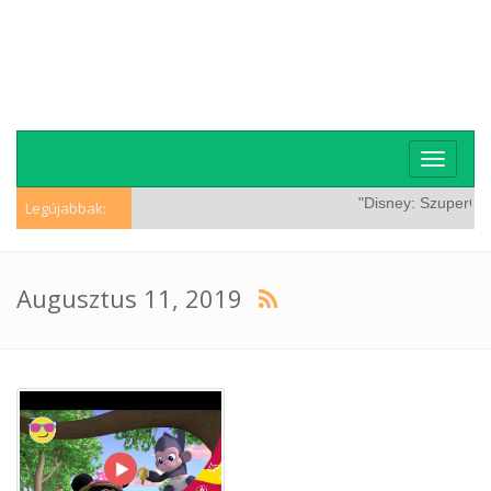
Toggle
navigati
"Disney: SzuperCicák
Legújabbak:
Augusztus 11, 2019