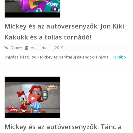
Mickey és az autóversenyzők: Jön Kiki
Kakukk és a tollas tornádó!
Disney
Augusztus 11, 2019
Vigyázz, kész, RAJT! Mickey és barátai új kalandokra hívna
...Tovább
Mickey és az autóversenyzők: Tánc a