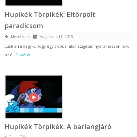
Hupikék Törpikék: Eltörpölt
paradicsom
Mesefilmek
Augusztus 11, 2019
Lusti arra vágyik, hogy egy trópusi álomszigeten nyaralhasson, ahol
az é
...Tovább
Hupikék Törpikék: A barlangjáró